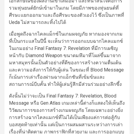
เอกลักษณ์ของผลงานเขาเสมอมา และที่น่าสนใจคือการ
รวมหุ่นยนต์ยักษ์เข้ามาในเกม โดยมีภาพของหุ่นยนต์ที่
ศีรษะแยกออกมาและถือศีรษะของตัวเองไว้ ซึ่งเป็นภาพที่
Ueda ไม่สามารถละทิ้งไปได้
เมื่อพูดถึงฉากไคลแม็กซ์ในเกมผจญภัย หากมองจากเกม
ที่เป็นกระแสในปีนี้ จะเห็นว่าการออกแบบฉากไคลแมกซ์
ในเกมอย่าง Final Fantasy 7: Revelation ที่มีการเผชิญ
หน้ากับ Diamond Weapon ขนาดมหึมาที่โผล่ขึ้นมาจาก
มหาสมุทรนั้นเป็นตัวอย่างที่ดีของการสร้างความตื่นเต้น
และความอลังการให้กับผู้เล่น ในขณะที่ Blood Message
ก็เน้นการเล่าเรื่องผ่านฉากแอ็กชันที่เข้มข้นและ
สถานการณ์บีบคั้น ทำให้ผู้เล่นรู้สึกมีส่วนร่วมอย่างลึกซึ้ง
ดังนั้นไม่ว่าจะเป็น Final Fantasy 7: Revelation, Blood
Message หรือ Gen Atlas เกมเหล่านี้ต่างก็แสดงให้เห็นถึง
วิวัฒนาการของการสร้างเกมผจญภัย โดยเฉพาะอย่างยิ่ง
การสร้างฉากไคลแมกซ์ที่ไม่ได้เป็นเพียงแค่การต่อสู้กับ
บอสสุดท้ายเท่านั้น แต่เป็นการผสมผสานระหว่างการเล่า
เรื่องที่น่าติดตาม ภาพกราฟิกที่สวยงาม และการออกแบบ