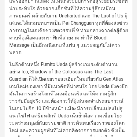
แพร่ออกมา ก็แสดงให้เห็นถึงระบบการต่อสู้ระยะประชิดที่
น่าประทับใจ ด้วยฉากแอ็กชันที่ให้ความรู้สึกเหมือน
ภาพยนตร์ คล้ายกับเกม Uncharted และ The Last of Us ผู้
เล่นจะได้สวมบทบาทเป็น Pei Changguan ทูตที่ต้องส่งข่าว
การกบฏในเอเชียช่วงศตวรรษที่ 9 ท่ามกลางฉากต่อสู้ด้วย
ดาบที่ดุเดือดและกราฟิกที่สวยงาม ทำให้ Blood
Message เป็นอีกหนึ่งเกมที่แฟน ๆ แนวผจญภัยไม่ควร
พลาด
ในอีกด้านหนึ่ง Fumito Ueda ผู้สร้างเกมระดับตำนาน
อย่าง Ico, Shadow of the Colossus และ The Last
Guardian ก็ได้เปิดเผยรายละเอียดใหม่เกี่ยวกับ Gen Atlas
เกมใหม่ของเขา ที่มีแนวคิดที่น่าสนใจ โดย Ueda ยังคงยึด
มั่นในการสร้างโลกที่ไม่เหมือนจริง แต่ให้ความรู้สึก
ราวกับมีอยู่จริง และต้องการให้ผู้เล่นจดจำประสบการณ์
ในเกมไปอีก 10 ปีข้างหน้า แม้จะมีการเปลี่ยนแปลงไปสู่
แนวไซไฟ แต่ธีมหลักที่ Ueda เน้นย้ำคือความเชื่อมโยง
ระหว่างมนุษย์กับธรรมชาติ การค้นพบเรื่องราวของโลก
ใหม่ และความผูกพันที่ไม่คาดคิดจากการแยกตัว ซึ่งเป็น