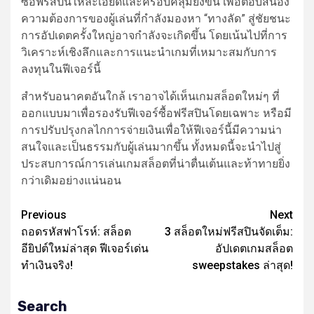
ซื้อฟรีสปินให้ละเอียดและครอบคลุมยิ่งขึ้น เพื่อตอบสนอง
ความต้องการของผู้เล่นที่กำลังมองหา “ทางลัด” สู่ชัยชนะ
การอัปเดตครั้งใหญ่อาจกำลังจะเกิดขึ้น โดยเน้นไปที่การ
วิเคราะห์เชิงลึกและการแนะนำเกมที่เหมาะสมกับการ
ลงทุนในฟีเจอร์นี้
สำหรับอนาคตอันใกล้ เราอาจได้เห็นเกมสล็อตใหม่ๆ ที่
ออกแบบมาเพื่อรองรับฟีเจอร์ซื้อฟรีสปินโดยเฉพาะ หรือมี
การปรับปรุงกลไกการจ่ายเงินเพื่อให้ฟีเจอร์นี้มีความน่า
สนใจและเป็นธรรมกับผู้เล่นมากขึ้น ทั้งหมดนี้จะนำไปสู่
ประสบการณ์การเล่นเกมสล็อตที่น่าตื่นเต้นและท้าทายยิ่ง
กว่าเดิมอย่างแน่นอน
Post
Previous
Next
ถอดรหัสฟาโรห์: สล็อต
3 สล็อตใหม่ฟรีสปินจัดเต็ม:
navigation
อียิปต์ใหม่ล่าสุด ฟีเจอร์เด่น
อัปเดตเกมสล็อต
ทำเงินจริง!
sweepstakes ล่าสุด!
Search