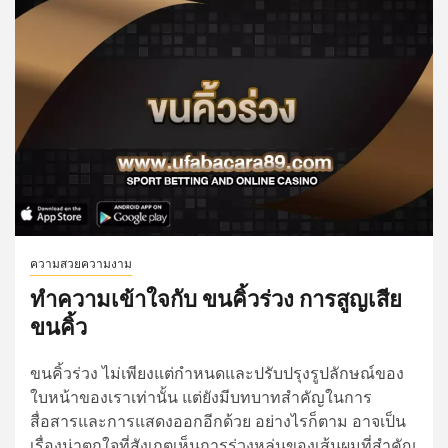
ความสวยความงาม
ทำความเข้าใจกับ ขนคิ้วร่วง การสูญเสีย
ขนคิ้ว
ขนคิ้วร่วง ไม่เพียงแต่กำหนดและปรับปรุงรูปลักษณ์ของ
ใบหน้าของเราเท่านั้น แต่ยังมีบทบาทสำคัญในการ
สื่อสารและการแสดงออกอีกด้วย อย่างไรก็ตาม อาจเป็น
เรื่องน่าตกใจที่สังเกตเห็นการร่วงหล่นของเส้นผมที่สำคัญ